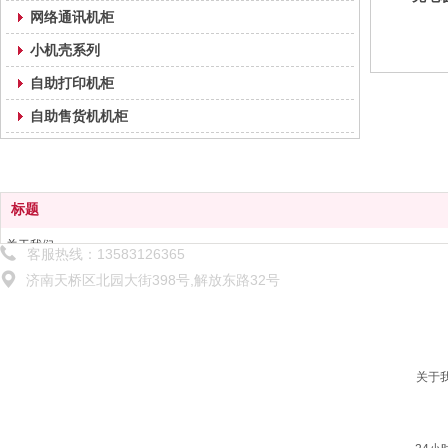
网络通讯机柜
小机壳系列
自助打印机柜
自助售货机机柜
标题
关于我们
客服热线：13583126365
解决方案
济南天桥区北园大街398号,解放东路32号
产品中心
技术服务
新闻中心
联系我们
关于