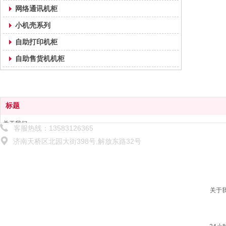
网络通讯机柜
小机壳系列
自助打印机柜
自助售货机机柜
标题
关于我们
客服热线：13583126365
解决方案
济南天桥区北园大街398号,解放东路32号
产品中心
技术服务
新闻中心
联系我们
关于