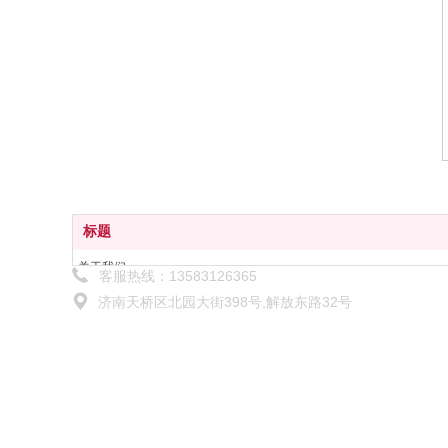
标题
关于我们
客服热线：13583126365
解决方案
济南天桥区北园大街398号,解放东路32号
产品中心
技术服务
新闻中心
联系我们